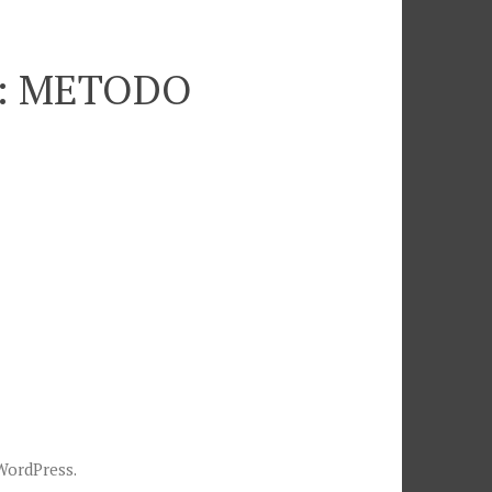
ia: METODO
WordPress
.