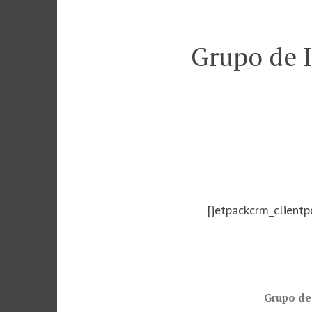
Saltar
al
Grupo de 
contenido
[jetpackcrm_clientp
Grupo de