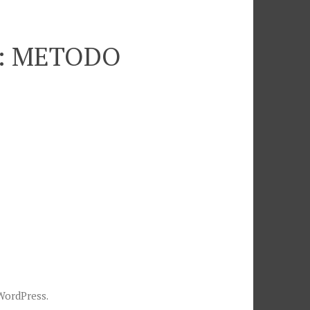
ia: METODO
WordPress
.