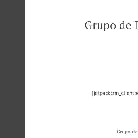
Saltar
al
Grupo de 
contenido
[jetpackcrm_clientp
Grupo de